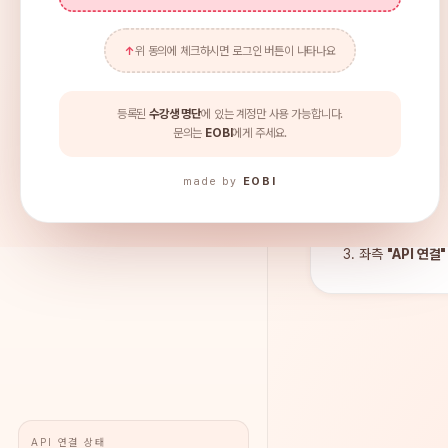
35
인증성 저
위 동의에 체크하시면 로그인 버튼이 나타나요
등록된
수강생 명단
에 있는 계정만 사용 가능합니다.
문의는
EOBI
에게 주세요.
시작하기 전에
·
made by
EOBI
YouTube Data
Gemini API 키
좌측
"API 연결"
API 연결 상태