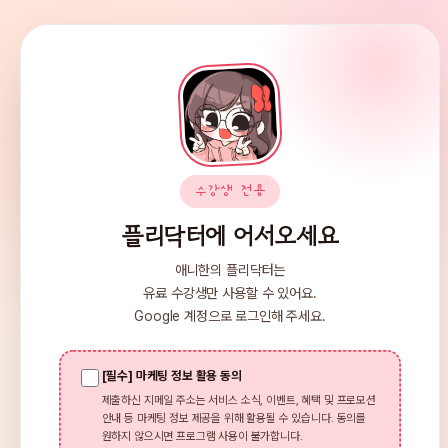
플리닥터
애니한의 AI 음악 플리 가이드
AI 
정책 
메뉴
홈
YouTube Dat
수강생 전용
채널·영상 분석
악 플레이리스트 
플리닥터에 어서오세요
점에 가까울수록 
핫플리 트렌드
애니한의 플리닥터는
지금 분석하기
분석 기록
유료 수강생만 사용할 수 있어요.
Google 계정으로 로그인해 주세요.
평가 가이드라인
채널 수익 분석
[필수] 마케팅 정보 활용 동의
제출하신 지메일 주소는 서비스 소식, 이벤트, 혜택 및 프로모션
API 연결
5개 영역 · 10
안내 등 마케팅 정보 제공을 위해 활용될 수 있습니다. 동의를
원하지 않으시면 프로그램 사용이 불가합니다.